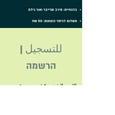
בהנחיית: מירב שרייבר ואור גילת
תשלום לכיסוי הוצאות: 50 שח
للتسجيل
|
הרשמה
الاسم الشخصيّ | שם פרטי
اسم العائلة | שם משפחה