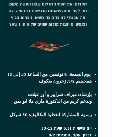
הקדום ואת העתיד הגלום שבנו ונעשה מקום
וזמן לעוד ממה שאנחנו מרגישות בתקופה הזו.
מה אפשרי לנו כקבוצה כשאנו נוכחות בגוף
ובנפש ומייצגות קולות שונים של אותו נושא?
يوم الجمعة، 8 نوفمبر، من الساعة 10 إلى 12
همجينيم 3/2, زخرون يعكوف
بإرشاد: ميراف شرايبر و أور غيلات
وبدعم كريم من الدكتورة ماري ملا ابو يمن
رسوم المشاركة لتغطية التكاليف: 50 شيكل
יום שישי ה 8.11 שעה 10-12
זכרון יעקב, המגינים 3/2