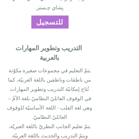
يِشاي ﭼـستر.
للتسجيل
التدريب وتطوير المهارات
بالعربية
يتمّ التعليم في مجموعات صغيرة مكوّنة
من ناطقات وناطقين باللغة العربيّة، كما
تُتاح إمكانيّة التدريب وتطوير المهارات
في الوقوف العائليّ النظاميّ بلغة الأمّ –
وهي لغة القلب - اللغة الأساسيّة للوقوف
العائليّ النظاميّ.
يتمّ تعليم الجانب النظريّ باللغة العبريّة،
ويتمّ التدريب والحديث باللغة العربيّة.