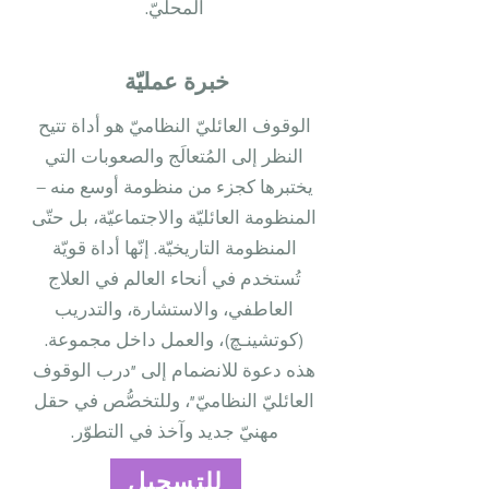
المحلّيّ.
خبرة عمليّة
الوقوف العائليّ النظاميّ هو أداة تتيح
النظر إلى المُتعالَج والصعوبات التي
يختبرها كجزء من منظومة أوسع منه –
المنظومة العائليّة والاجتماعيّة، بل حتّى
المنظومة التاريخيّة. إنّها أداة قويّة
تُستخدم في أنحاء العالم في العلاج
العاطفي، والاستشارة، والتدريب
(كوتشينـﭻ)، والعمل داخل مجموعة.
هذه دعوة للانضمام إلى "درب الوقوف
العائليّ النظاميّ"، وللتخصُّص في حقل
مهنيّ جديد وآخذ في التطوّر.
للتسجيل