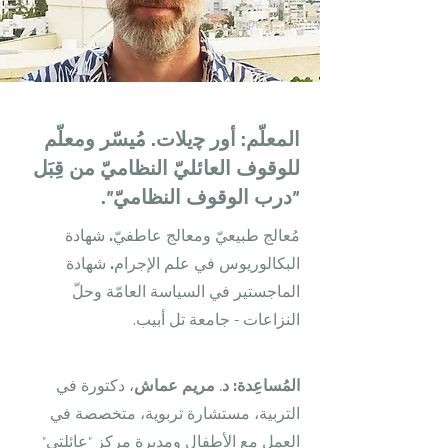
المعلّم: أور ﭼيلات. مُيسّر ومعلّم
للوقوف العائليّ النظاميّ من قِبَل
"درب الوقوف النظاميّ".
مُعالج طبيعيّ ومعالج عاطفيّ. شهادة
البكالوريوس في علم الإجرام. شهادة
الماجستير في السياسة العامّة وحلّ
النزاعات - جامعة تل أبيب.
المُساعِدة:
د. مريم عماش
، دكتورة في
التربية، مستشارة تربوية، متخصصة في
العمل مع الأطفال ومديرة مركز "عائلتي"