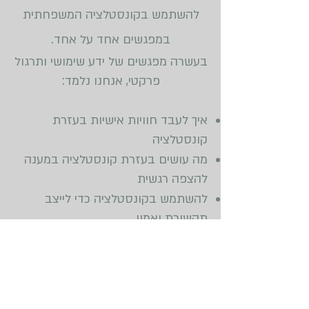
להשתמש בקונסטלציה המשפחתית
במפגשים אחד על אחד.
בעשרה מפגשים של ידע שימושי ותרגול
פרקטי, אנחנו נלמד:
איך לעבד חוויות אישיות בעזרת
קונסטלציה
מה עושים בעזרת קונסטלציה במענה
להצפה רגשית
להשתמש בקונסטלציה כדי לייצב
תקשורת ואמון
איך קונסטלציה מאפשר לרכך
התנגדויות ולהפוך אותן למשאב טיפולי
כיצד הקונסטלציה מקדמת תהליכים
התייחסותיים בטיפול