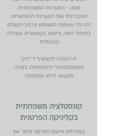
ממנו - המערכת המשפחתית,
החברתית ואף המערכת ההסטורית.
זהו כלי עוצמתי המשמש ברחבי העולם
בטיפול רגשי, בייעוץ, בקואוצ׳ינג ועבודה
קבוצתית.
זו הזמנה להצטרף ל ״דרך
הקונסטלציה״ ולהתמחות בשדה
מקצועי חדש ומתפתח.
קונסטלציה משפחתית
בקליניקה הפרטנית
במודולת הייעוץ הפרטני נלמד איך