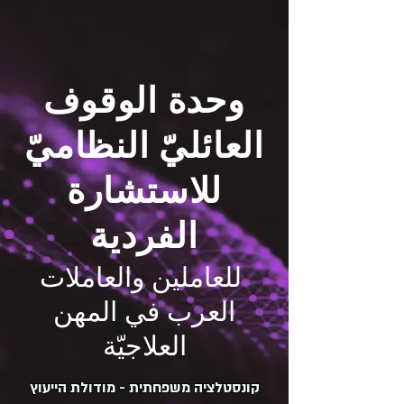
وحدة الوقوف
العائليّ النظاميّ
للاستشارة
الفردية
للعاملين والعاملات
العرب في المهن
العلاجيّة
קונסטלציה משפחתית - מודולת הייעוץ