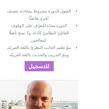
القبول للدورة مشروط بمحادثة تصنيف
تُجرى هاتفيًّا
الدورة معدّة للتعرّف على الوقوف
العائليّ النظاميّ كأداة، ولا تمنح تأهيلًا
كمعالجين
يتمّ تعليم الجانب النظريّ باللغة العبريّة،
ويتمّ التدريب والحديث باللغة العربيّة.
للتسجيل