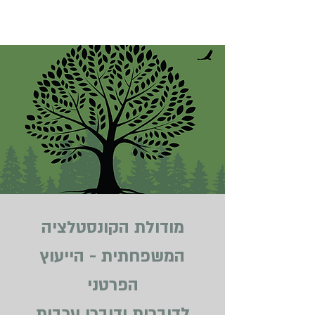
מודולת הקונסטלציה
המשפחתית - הייעוץ
הפרטני
לדוברות ודוברי ערבית