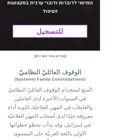
הפרטני לדוברות ודוברי ערבית במקצועות
הטיפול
للتسجيل
[עברית אחרי הערבית]
الوقوف العائليّ النظاميّ
(Systemic Family Constellations)
اتّسع استخدام الوقوف العائليّ النظاميّ
في السنوات الأخيرة لدى العاملين
والعاملات في المهن العلاجيّة، لكونه أداة
معروفة جيّدًا لدى أصحاب المهن العلاجيّة
في إسرائيل، وقد بدأت تخطو خطواتها
الأولى باللغة العربيّة على المستوى