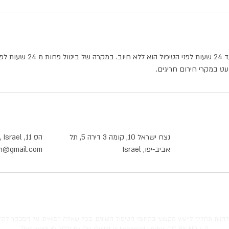
שינוי או ביטול המפגש עד 24 שעות ל
נצח ישראל 10, קומה 3 דירה 5, תל
הס 11, Haifa, Israel
אביב-יפו, Israel
.im@gmail.com
להוות תחליף לייעוץ מקצועי בתחומי הטיפול השונים. בכל שאלה רפואית, על המבקר להי