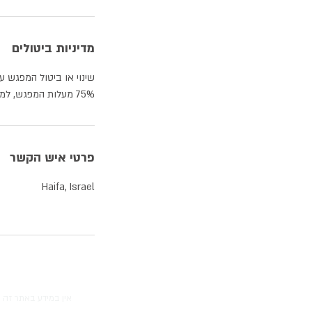
מדיניות ביטולים
75% מעלות המפגש, למעט במקרי חירום חריגים.
פרטי איש הקשר
Haifa, Israel
אין במידע באתר זה 