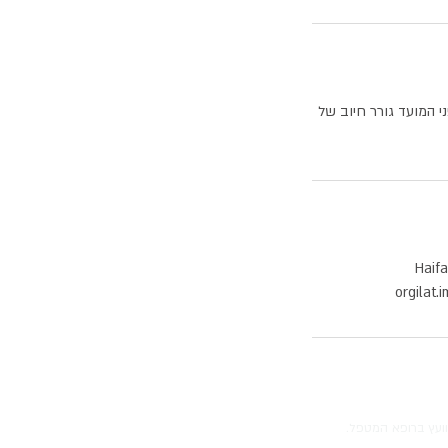
פני הטיפול הוא ללא חיוב. במקרה של ביטול פחות מ 24 שעות לפני המועד גורר חיוב של
orgilat
וועץ ברופא המטפל.