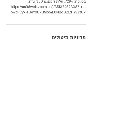
זום: https://us06web.zoom.us/j/85132482336?
pwd=Ly9ieDRYd0RBSko4L0NDdGZ1ZHYvZz09
מדיניות ביטולים
שינוי או ביטול המפגש עד 24 שעות לפני הטיפול הוא
ללא חיוב. במקרה של ביטול פחות מ 24 שעות לפני
המועד גורר חיוב של 75% מעלות המפגש, למעט במקרי
חירום חריגים.
פרטי איש הקשר
הס 11, Haifa, Israel
נצח ישראל 10, Tel Aviv-Yafo, Israel