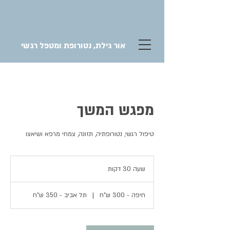
אור גילת, נטורופת ומטפל רגשי
מפגש המשך
טיפול רגשי, נטורופתיה, תזונה, צמחי מרפא ושיאצו
שעה 30 דקות
ש
ע
3
חיפה - 300 ש"ח
|
תל אביב - 350 ש"ח
0
ד
ק
ו