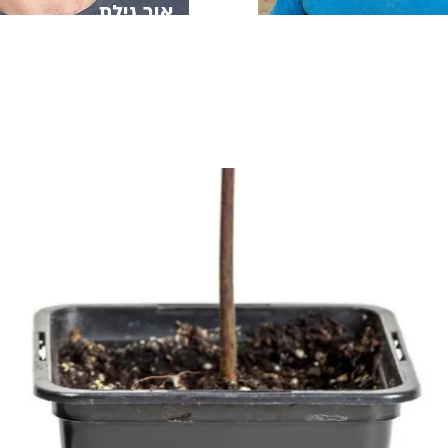
אור גילת
 תודעת אלתור בנוכחות
מנחה קונסטלציה מטעם בית ה
והבעה ב'שפת הרגע'. מטפל רגשי M.A. בשיחה,
הקונסטלציה'. נטורופת, הרבל
-תרפיה. מלווה תהליכים
שיאצו. מלווה תהליכי עומק רג
פה
בקליניקות בחיפה ובתל אביב.